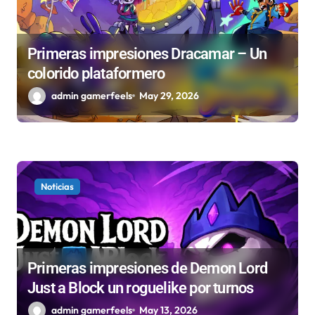
a
d
Primeras impresiones Dracamar – Un
a
colorido plataformero
s
admin gamerfeels
May 29, 2026
Noticias
Primeras impresiones de Demon Lord
Just a Block un roguelike por turnos
admin gamerfeels
May 13, 2026