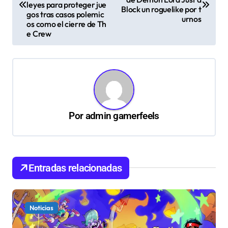
v
leyes para proteger jue
Block un roguelike por t
gos tras casos polemic
urnos
e
os como el cierre de Th
e Crew
g
a
c
i
ó
Por
admin gamerfeels
n
d
e
Entradas relacionadas
e
n
t
Noticias
r