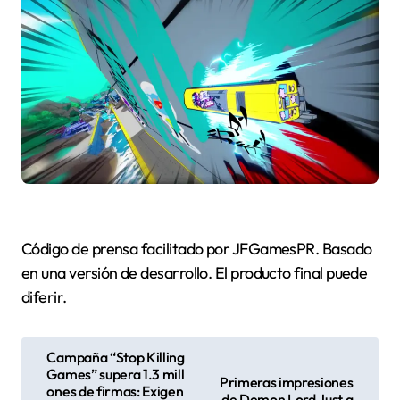
Código de prensa facilitado por JFGamesPR. Basado
en una versión de desarrollo. El producto final puede
diferir.
N
Campaña “Stop Killing
Games” supera 1.3 mill
a
Primeras impresiones
ones de firmas: Exigen
de Demon Lord Just a