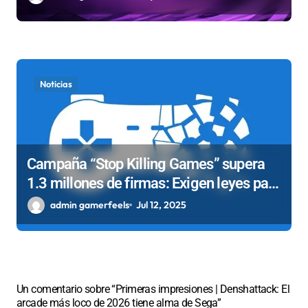
Noticias
Campaña “Stop Killing Games” supera
1.3 millones de firmas: Exigen leyes para
proteger juegos tras casos polemicos
admin gamerfeels
Jul 12, 2025
como el cierre de The Crew
Un comentario sobre “Primeras impresiones | Denshattack: El
arcade más loco de 2026 tiene alma de Sega”