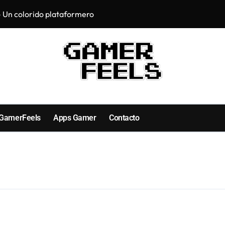
 Un colorido plataformero
Primeras impresi
 GamerFeels
Apps Gamer
Contacto