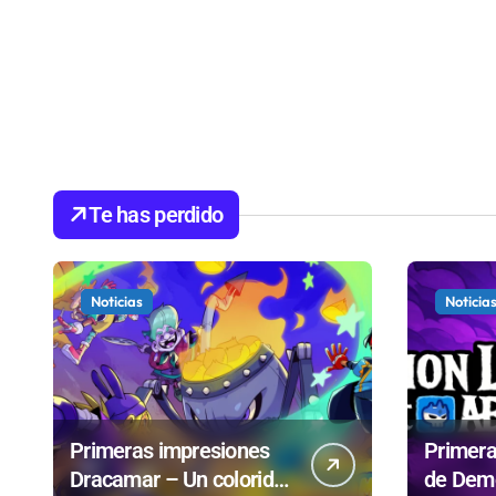
Te has perdido
Noticias
Noticia
Primeras impresiones
Primera
Dracamar – Un colorido
de Demo