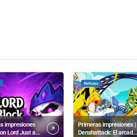
s
Noticias
s impresiones
Primeras impresiones |
n Lord Just a
Denshattack: El arcade