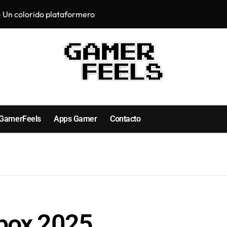
 Un colorido plataformero
Primeras impresi
 GamerFeels
Apps Gamer
Contacto
Xbox 2025