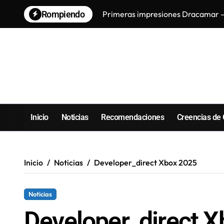
Saltar
Rompiendo
Primeras impresiones Dracamar –
al
contenido
Inicio
Noticias
Recomendaciones
Creencias de
Inicio
Noticias
Developer_direct Xbox 2025
Noticias
Developer_direct 